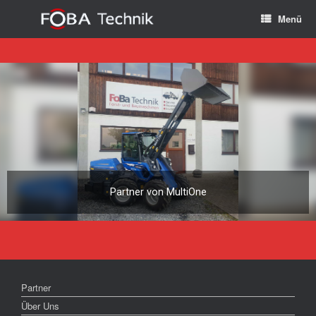
Zum
Menü
Inhalt
springen
Partner von MultiOne
Partner
Über Uns