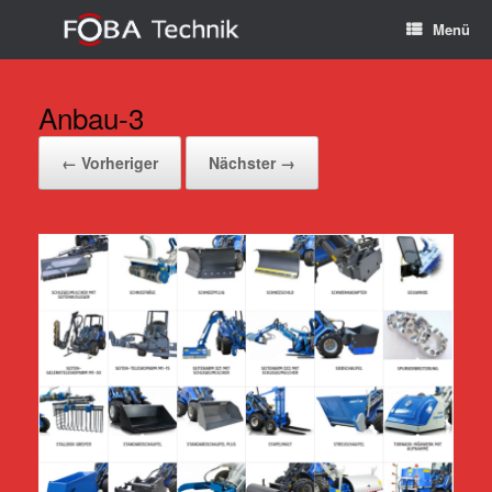
Zum
Menü
Inhalt
springen
Anbau-3
← Vorheriger
Nächster →